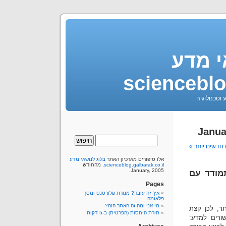
י מדע
scienceblo
 וטכנולוגיה
 חדשים יותר »
אלו סיפורים מארכיון האתר
בלוג לנושאי מדע
scienceblog.galbarak.co.il
, מהחודש
January, 2005.
מודד עם
Pages
איך זה עובד? מנורת פלורסנט ומסך
פלאזמה
מי אני ומה זה האתר הזה?
תר, לכן קצת
תורת היחסות (הפרטית) ב-5 דקות
ורים למדע: