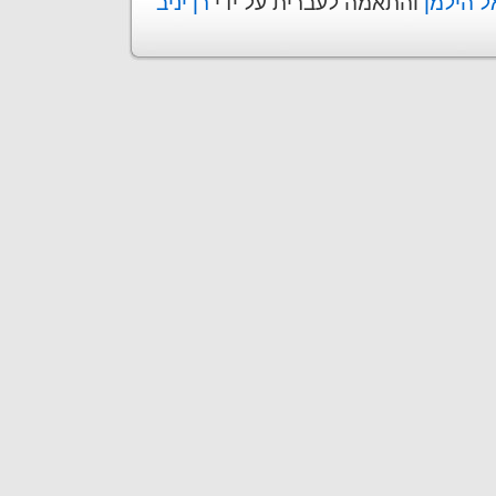
ל הילמן
והתאמה לעברית על ידי
רן יניב