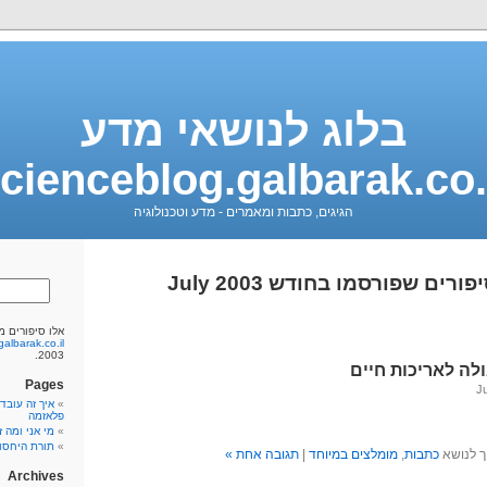
בלוג לנושאי מדע
cienceblog.galbarak.co.
הגיגים, כתבות ומאמרים - מדע וטכנולוגיה
ורים שפורסמו בחודש July 2003
אלו סיפורים מ
albarak.co.il
2003.
ולה לאריכות חיים
Pages
איך זה עובד
פלאזמה
מי אני ומה 
תורת היחסות (
ך לנושא
כתבות
,
מומלצים במיוחד
|
תגובה אחת »
Archives