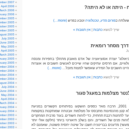
mber 2007
April 2006
 - היתה או לא היתה?
March 2006
nuary 2006
mber 2005
שעלתה ב
פורום מדע, טכנולוגיה
וטבע בפרש
(more…)
mber 2005
tober 2005
שייך לנושא
כתבות
|
אין תגובות »
mber 2005
ugust 2005
July 2005
June 2005
דרך מסחר רומאית
May 2005
April 2005
March 2005
כיאולוג“ יוצרת אסוציאציה של אדם מאובק מתהלך בחפירות ומנסה
ruary 2005
nuary 2005
לוגיים, אם חרסים עתיקים שהיו שייכים לאנשים חשובים או אוצרות
mber 2004
 היינו חושבים על המידע שאפשר למצות מזבל…
(more…)
mber 2004
tober 2004
שייך לנושא
כתבות
|
אין תגובות »
mber 2004
ugust 2004
July 2004
June 2004
נטר מצלמות במעגל סגור
May 2004
April 2004
March 2004
מאז ה-11 בספטמבר 2001, הרבה מאד כספים הושקעו בפיתוחים הקשורים במניעת
ruary 2004
 לא קטן מהנסיונות מתבסס על מצלמות אבטחה שמותקנות במקומות
nuary 2004
עד לתחנות רכבת תחתית, כדי לזהות חשודים. בעוד מרבית המחקרים
mber 2003
mber 2003
הות פנים של חשודים, והם בשלב תיאורטי ביותר (חלקם אולי יותר
tober 2003
שום מעשי) מדענים בבריטניה חשבו על שיטה יחסית פשוטה, שאמנם לא
mber 2003