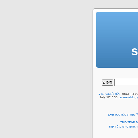
s
ארכיון האתר
בלוג לנושאי מדע
scienceblog.g
, מהחודש July,
? מנורת פלורסנט ומסך
זה האתר הזה?
הפרטית) ב-5 דקות