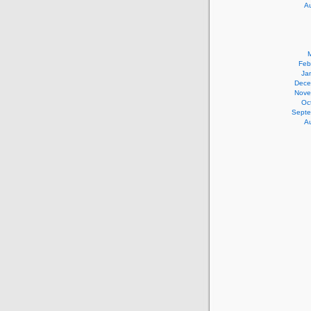
A
Feb
Ja
Dece
Nove
Oc
Septe
A