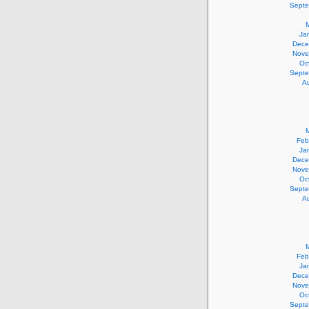
Septe
Ja
Dece
Nove
Oc
Septe
A
Feb
Ja
Dece
Nove
Oc
Septe
A
Feb
Ja
Dece
Nove
Oc
Septe