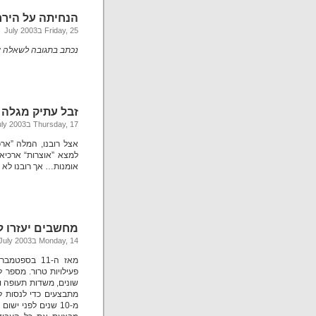
הנחיתה על הירח
Friday, 25 בJuly 2003
נכתב בתגובה לשאלה 
זבל עתיק מגלה 
Thursday, 17 בJuly 2003
אצל רובנו, המלה ”אר
למצא ”אוצרות“ ארכיאו
אומנות… אך רובנו לא
מחשבים יעזרו ל
Monday, 14 בJuly 2003
פעילויות טרור. מספר
שונים, משדות תעופה ו
מתבצעים כדי לנסות לז
מ-10 שנים לפני י