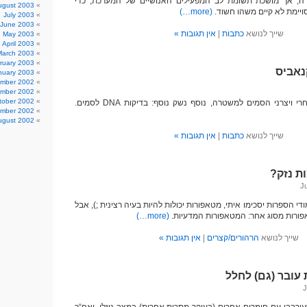
, אך מושכת תשומת לב המפעילים האנושיים של המערכת, כדי
ugust 2003
יימת לא קיים משהו חשוד.
(more…)
July 2003
June 2003
שייך לנושא
כתבות
|
אין תגובות »
May 2003
April 2003
March 2003
ruary 2003
nuary 2003
mber 2002
mber 2002
tober 2002
 ויצרני הסמים למשטרה, נוסף נשק נוסף: בדיקות DNA לסמים.
mber 2002
ugust 2002
שייך לנושא
כתבות
|
אין תגובות »
ת נזק?
די הספרות יסכימו איתי, מטאפורות יכולות להיות בעיה רצינית ;), אבל
פורות מסוג אחר: המטאפורות המדעיות.
(more…)
שייך לנושא
הרהורים/קצרים
|
אין תגובות »
עובר (גם) לחלל