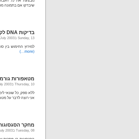
מבצעת את כל העבודה
שיבדקו אם בתמונה מסו
בדיקות DNA לקנאביס
Sunday, 13 בJuly 2003
למירוץ החימוש בין סוחרי
(more…)
מטאפורות גורמו
Thursday, 10 בJuly 2003
ללא ספק, כל שונאי לימו
אני רוצה לדבר על מטא
מחקר הסגסוגות 
Tuesday, 08 בJuly 2003