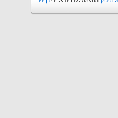
ל הילמן
והתאמה לעברית על ידי
רן יניב