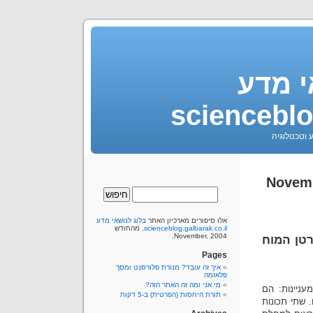
י מדע
scienceblo
 וטכנולוגיה
אלו סיפורים מארכיון האתר
בלוג לנושאי מדע
scienceblog.galbarak.co.il
, מהחודש
November, 2004.
רטן המוח
Pages
איך זה עובד? מנורת פלורסנט ומסך
פלאזמה
מי אני ומה זה האתר הזה?
עניינות: הם
תורת היחסות (הפרטית) ב-5 דקות
 שתי תכונות