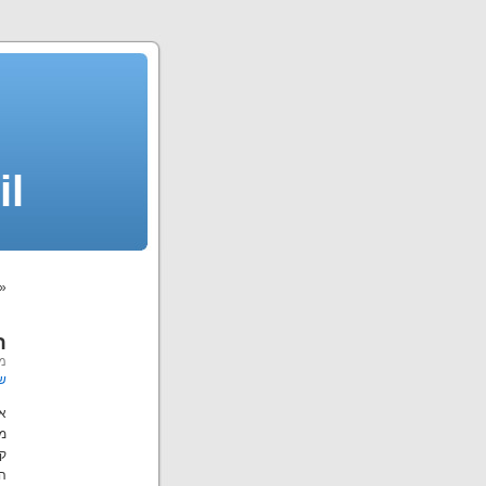
il
«
ה
מא
ש
אח
מו
ק
ה