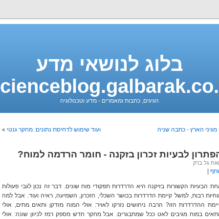
בלוג לנושאי מדע
cienceblog.galbarak.co.
הגיגים, כתבות ומאמרים - מדע וטכנולוגיה
מגיני הארץ - כתבה שניה
ועוד שימוש לדחיסת נתונים: מחקר גנטי
»
פתרון לבעיות זכרון בזקנה - חומר הרדמה למוח?
ת גל ברק
תף
|
ת הבעיות הקשורות בזיקנה היא הדרדרות תפקודי מוח שונים. דבר זה נכון לגבי פעולות
חיות רבות, למשל קיימת הדרדרות בכושר השכלי, הזכרון, השמיעה, ראיה ועוד. אבל למה
יימת ההדרדרות הזו?
הרבה ניחושים נזרקו לאויר: אולי המוח מזדקן ותאים מתים, אולי
תאים במוח מגיבים לאט ככל שמתבגרים. אבל מחקר חדש מספק רמז לכיוון שונה: אולי