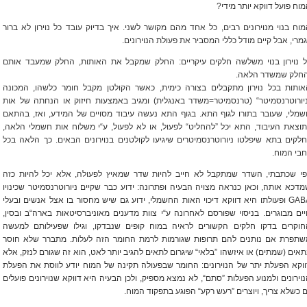
וח פועל דווקא יותר מידי?
וח בנוי מנוירונים רבים, כל אחד מהם מקושר לשני. איך בדיוק עובד כל נוירון לא ברור
מרי, אבל קיים מודל כללי המסביר את פעולת הנוירונים.
ל נוירון בנוי משלשה חלקים עיקריים: החלק שמקבל את האותות, החלק שמעבד אותם
החלק שמשדר הלאה.
אותות בכל נוירון מתקבלים בצורה כימית, כאשר הקולטן מקבל חומר כלשהו, המכונה
ניורוטרנסמיטר“ (טרנסמיטר=משדר באנגלית) ומגיב באמצעות חיזוק או הנחתה של אות
מלי, שעובר בתורו לגוף התא. בגוף התא נעשה עיבוד מסויים של המידע, ואז, בהתאם
וצאת העיבוד, התא יכל ”להחליט“ לפעול, או לא לפעול, ע“י משלוח אות חשמלי הלאה,
לקים בתא שיפלטו ניורוטרנסמיטרים שיגיעו לקולטנים בנוירונים הבאים. כך הלאה בכל
בי המוח.
פי שכתבתי, השדר שמתקבל לא חייב להיות שדר שמאיץ לפעולה, אלא יכל להיות כזה
דכא אותה, וכאן כנראה מצויה הבעיה ופתרונה: ידוע כבר שקיים ניורוטרנסמיטר שכינויו
GABA ופעולתו היא דווקא דיכוי האות החשמלי, ידוע גם שיש מחסור בו אצל אנשים ובעלי
ים מבוגרים. בניסוי שפורסם לאחרונה ע“י צוות מדענים מאוניברסיטאות בארה“ב ובסין,
חוקרים בדקו חלקים הקשורים לראיה במוח קופים שנבדקו, וגילו שפעילותם למעשה
שתפרת אם נותנים להם תרופות שגורמות לרמת החומר הזה לעלות. מתברר שלא חוסר
אים (שמתים) או איזשהו ”בלאי“ שיגרום לתאים להגיב יותר לאט, הוא זה שגורם לנזק, אלא
וקא הפעלת יתר של הנוירונים: החומר שבפעולה תקינה של המוח יודע לווסת את הפעלת
וירונים ולמנוע הפעלות ”סתם“, לא נמצא מספיק, ולכן הבעיה היא דווקא שנוירונים פועלים
 כשלא צריך, ויוצרים ”רעש רקע“ הפוגע בתפקוד המוח.