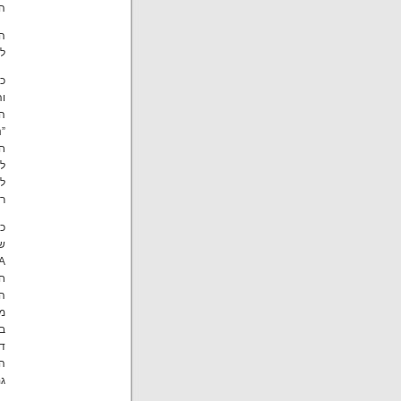
המ
המ
לג
כ
ו
ה
”
חש
לת
לח
רח
כ
שמ
חי
ה
מ
בת
דו
הנ
גם