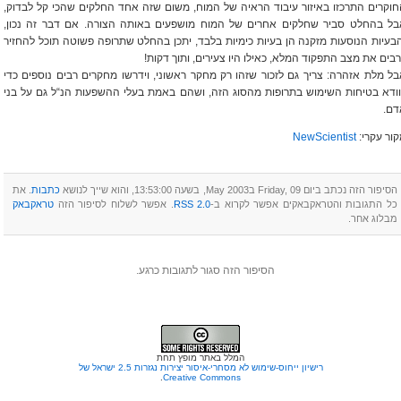
וקרים התרכזו באיזור עיבוד הראיה של המוח, משום שזה אחד החלקים שהכי קל לבדוק,
בל בהחלט סביר שחלקים אחרים של המוח מושפעים באותה הצורה. אם דבר זה נכון,
בעיות הנוסעות מזקנה הן בעיות כימיות בלבד, יתכן בהחלט שתרופה פשוטה תוכל להחזיר
בים את מצב התפקוד המלא, כאילו היו צעירים, ותוך דקות!
ל מלת אזהרה: צריך גם לזכור שזהו רק מחקר ראשוני, וידרשו מחקרים רבים נוספים כדי
ודא בטיחות השימוש בתרופות מהסוג הזה, ושהם באמת בעלי ההשפעות הנ“ל גם על בני
דם.
ור עקרי:
NewScientist
הסיפור הזה נכתב ביום Friday, 09 בMay 2003, בשעה 13:53:00, והוא שייך לנושא
כתבות
. את
כל התגובות והטראקבאקים אפשר לקרוא ב-
RSS 2.0
‏. אפשר לשלוח לסיפור הזה
טראקבאק
מבלוג אחר.‏
הסיפור הזה סגור לתגובות כרגע.
המלל באתר מופץ תחת
רישיון ייחוס-שימוש לא מסחרי-איסור יצירות נגזרות 2.5 ישראל של
.
Creative Commons