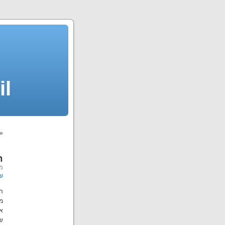
il
«
ת
מא
ש
ה
מע
אם
שמ