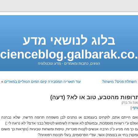
בלוג לנושאי מדע
cienceblog.galbarak.co.
הגיגים, כתבות ומאמרים - מדע וטכנולוגיה
השתלת פנים? מישהו?
עוד תאוריה המסבירה קיום המים הנוזליים במאדים
»
רופות מהטבע, טוב או לא? (דעה)
ת גל ברק
תף
|
אם הייתם אתם, לוקחים בעצמכם או נותנים לבן משפחה תרופה חדשה, שלא נבחנה
ולם ע“י רשויות מוסמכות, ובמעולם לא אושרה לשימוש לטיפול בבני אדם? לא נראה לי :)
 כך מה מניע כ“כ הרבה אנשים לקנות סוכריות, טיפות ומשחות טבעיות (נקראות כך משום
קורן בחי או בצומח) אשר, עפ“י הפרסומים, בעלי תכונות רפואיות?