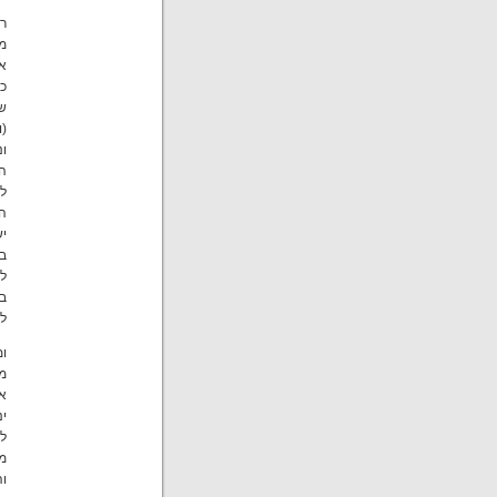
רו
מש
או
כ
שה
(ו
ונ
הט
ל
הק
יש
ב
לי
בה
לש
ומ
מכ
או
ינ
ל
מ
וה