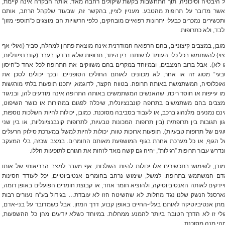
 היבטיה וסיכוניה, תוך התחשבות בקשת שיקולים רחבה מאד. אותה הבקרה אינה קיימת,
אשר מדובר על תרופות מהטבע. מעניין לציין, בהקשר זה, שבעוד שלקהל הרחב, אותם
כשירים נמכרים כבעלי יתרונות רפואיים מובהקים, כלפי הרשויות הם מוצגים כ“תוספי מזון“
בד, ולא כתרופות.
ובן, במצבים קיצוניים, בהם הרפואה המודרנית אינה מוצאת פתרון למחלה, סביר (ואולי אף
וי) להשתמש בכל כלי העומד לרשותנו. בין היתר, תרופות שלא נבדקו בעבר (קונבנציונליות,
 לא). אבל ברוב המצבים, ובמיוחד במקרים בהם משווקים את התרופה לכל אחד כ“חיסון
בעי“ מסוג זה או אחר, לא מכוונים לאותם החולים הסופניים. ובכך יכולים לסכן את
וכלוסיה, המשתמשת באותה תרופה. בטווח הקצר, לדוגמא, יתכנו תופעות בלתי מורגשות
ו עייפות או חוסר ריכוז, שהאנשים המשתמשים באותה התרופה אינה מודעים להן, ובניגוד
מצבים בהם משתמשים בתרופה קונבנציונלית, שיכלה לפגום במהירות או כושר השיפוט,
נם נמנעים מלנהוג ברכב, או לעבוד בסביבה מסוכנת. כמובן, יכולות להיות השלכות נוספות,
ון תגובות בין תרופתית (בין תרופות המכונות טבעיות, לתרופות קונבנציונליות, או בין שני
גים של תרופות טבעיות). תופעות ארוכות טווח, יכולות להיות למשל במערכת סילוק הרעלים
ל הגוף, או כל מערכת אחרת בגוף המושפעת מאותם החומרים. במצב שכזה, בלי המעקב
דרש עבור תרופות ”רגילות“, יהיה גם קשה מאד לזהות את הגורם לתופעות הללו.
ובן, לשימוש בתכשירים אלו יכולות להיות השלכות, אף מעבר למצב הבריאותי של אותו
דם המשתמש בתרופה. למשל, שימוש נרחב בחומרים אנטיביוטיים, יכל לעודד חסינות
ידקים לאותה האנטיביוטיקה, ולהוציא חומר אחד, או קבוצת חומרים הפועלים באופן דומה,
ארסנל הנשק שלנו נגד מחלות. לא שהשיטה הזו לא עובדת… בגידול בע“ח נעזרים רבות
תן אנטיביוטיקה לאותם בעלי-החיים באופן קבוע, דרך המזון. אבל כשמדובר על בני-אדם,
לי זו לא הדרך הטובה ביותר להמנע ממחלות. במיוחד כשלא יודעים מהן כל ההשפעות,
הי מנה מסוכנת.