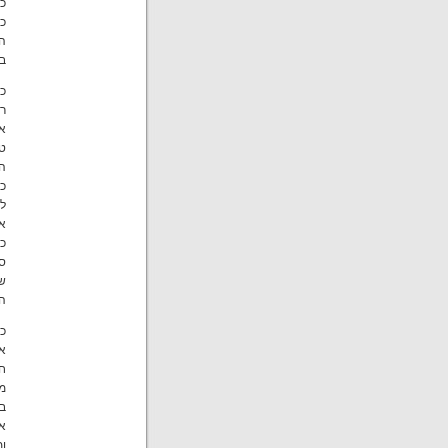
כל
כ
הת
בל
כמ
רצ
או
ט
הא
כמ
ל
אי
כג
סו
ש
הנ
כמ
א
חי
מ
במ
או
ומ