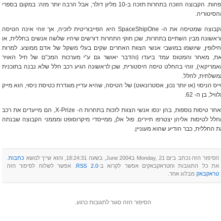
לפחות. הקבוצה הזוכה בתחרות תזכה ב-10 מליון דולר, אבל הרבה יותר מזה: במקום בספרי
סיטוריה.
הקבוצה שמטיסה את ה- SpaceShipOne היא הפייבוריטית לזכיה, אך זוהי אינה הטיסה
אשונה מבין השתיים בתחרות, שכן חוקי התחרות דורשים שיהיו שלשה אנשים בחללית, או
ילופין, שיושמו במושבי אנשי הצוות האחרים שקים בעלי משקל של אדם ממוצע. למרות
את, מאחר והמטוס עמד ביעדו (והדבר יאושר גם ע“י מערכות המכ“ם של חיל האויר
מריקאי), זוהי בהחלט טיסה היסטורית, שכן לראשונה הגיע רכב חלל שלא נבנה בתוכנית
משלתית, לחלל.
יס הניסוי (או יותר נכון, אסטרונאוט) של הטיסה, שהיא עדיין מוגדרת כטיסת ניסוי, הוא מייק
וויל, בן ה- 62.
לאחר טיסות נוספות, בהן ינסו אנשי הצוות לזכות בתחרות ה- X-Prize, הם מייעדים את רכב
לל לטיסות אליהן יצטרפו תיירים. פול אלן, ממייסדי מיקרוסופט ומממני הקבוצה שבנתה
 החללית, כבר הודיע שהוא מעוניין.
הסיפור הזה נכתב ביום Monday, 21 בJune 2004, בשעה 18:24:31, והוא שייך לנושא
כתבות
.
את כל התגובות והטראקבאקים אפשר לקרוא ב-
RSS 2.0
‏. אפשר לשלוח לסיפור הזה
טראקבאק
מבלוג אחר.‏
הסיפור הזה סגור לתגובות כרגע.