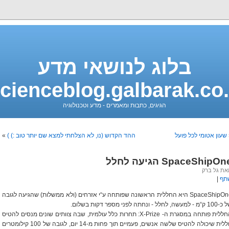
בלוג לנושאי מדע
cienceblog.galbarak.co.
הגיגים, כתבות ומאמרים - מדע וטכנולוגיה
שעון אטומי לכל פועל
ההד הקדוש (נו, לא הצלחתי למצא שם יותר טוב :) )
»
SpaceShipOn הגיעה לחלל
ת גל ברק
תף
|
SpaceShipOne היא החללית הראשונה שפותחה ע“י אזרחים (ולא ממשלות) שהגיעה לגובה
 - למעשה, לחלל - ונחתה לפני מספר דקות בשלום.
החללית פותחה במסגרת ה- X-Prize: תחרות כלל עולמית, שבה צוותים שונים מנסים להטיס
חללית שיכולה להטיס שלשה אנשים, פעמיים תוך פחות מ-14 יום, לגובה של 100 קילומטרים