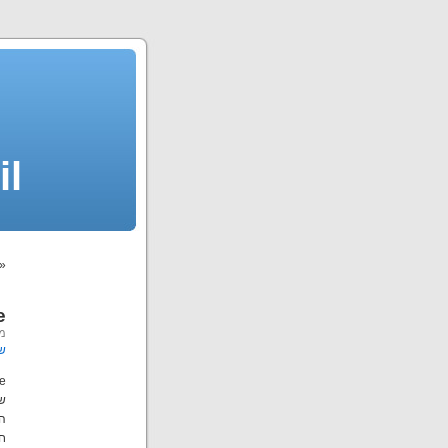
il
«
e
מא
ש
של כ-100 ק“מ